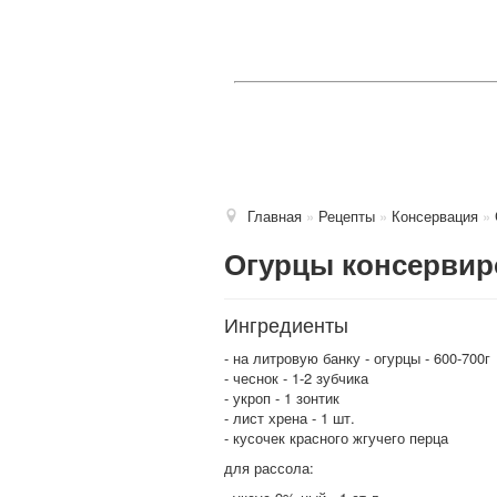
Главная
»
Рецепты
»
Консервация
»
Огурцы консерви
Ингредиенты
- на литровую банку - огурцы - 600-700г
- чеснок - 1-2 зубчика
- укроп - 1 зонтик
- лист хрена - 1 шт.
- кусочек красного жгучего перца
для рассола: