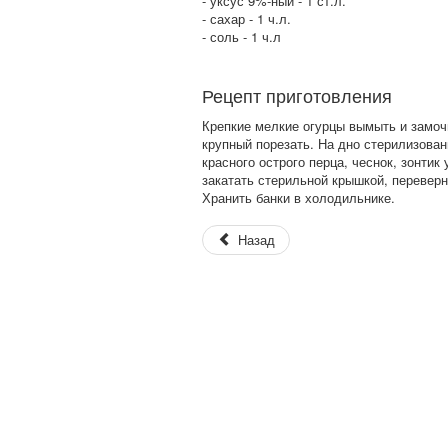
- уксус 9%-ный - 1 ст.л.
- сахар - 1 ч.л.
- соль - 1 ч.л
Рецепт приготовления
Крепкие мелкие огурцы вымыть и замочи
крупный порезать. На дно стерилизованн
красного острого перца, чеснок, зонтик
закатать стерильной крышкой, переверн
Хранить банки в холодильнике.
Назад