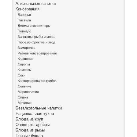
Алкогольные напитки
Консервация
Варенья
Пастила
Джемы и конфитюры
Повидло
Заготовка рыбы и мяса
Пюре из фруктов и ягод
Заморозка
Разное консервирование
Квашение
Сиропы
Компоты
Соки
Консервирование грибов
Соление
Маринование
Сушка
Мочение
Безалкогольные напитки
Национальная кухня
Блюда из круп
Овощные гарниры
Блюда из рыбы
Первые блюда