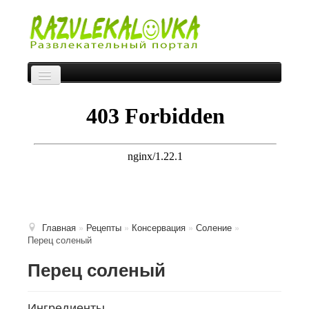
Главная
Toggle
Navigation
Новости
Анекдоты
Рецепты
Главная
»
Рецепты
»
Консервация
»
Соление
»
Перец соленый
Перец соленый
Ингредиенты