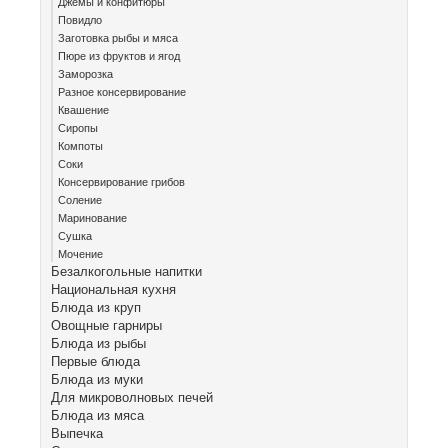
Джемы и конфитюры
Повидло
Заготовка рыбы и мяса
Пюре из фруктов и ягод
Заморозка
Разное консервирование
Квашение
Сиропы
Компоты
Соки
Консервирование грибов
Соление
Маринование
Сушка
Мочение
Безалкогольные напитки
Национальная кухня
Блюда из круп
Овощные гарниры
Блюда из рыбы
Первые блюда
Блюда из муки
Для микроволновых печей
Блюда из мяса
Выпечка