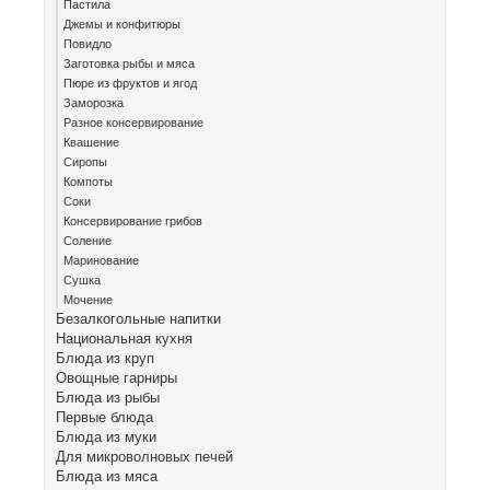
Пастила
Джемы и конфитюры
Повидло
Заготовка рыбы и мяса
Пюре из фруктов и ягод
Заморозка
Разное консервирование
Квашение
Сиропы
Компоты
Соки
Консервирование грибов
Соление
Маринование
Сушка
Мочение
Безалкогольные напитки
Национальная кухня
Блюда из круп
Овощные гарниры
Блюда из рыбы
Первые блюда
Блюда из муки
Для микроволновых печей
Блюда из мяса