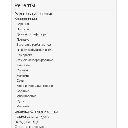
Рецепты
Алкогольные напитки
Консервация
Варенья
Пастила
Джемы и конфитюры
Повидло
Заготовка рыбы и мяса
Пюре из фруктов и ягод
Заморозка
Разное консервирование
Квашение
Сиропы
Компоты
Соки
Консервирование грибов
Соление
Маринование
Сушка
Мочение
Безалкогольные напитки
Национальная кухня
Блюда из круп
Овощные гарниры