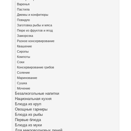
Варенья
Пастила
Джемы и конфитюры
Повидло
Заготовка рыбы и мяса
Пюре из фруктов и ягод
Заморозка
Разное консервирование
Квашение
Сиропы
Компоты
Соки
Консервирование грибов
Соление
Маринование
Сушка
Мочение
Безалкогольные напитки
Национальная кухня
Блюда из круп
Овощные гарниры
Блюда из рыбы
Первые блюда
Блюда из муки
Для микроволновых печей