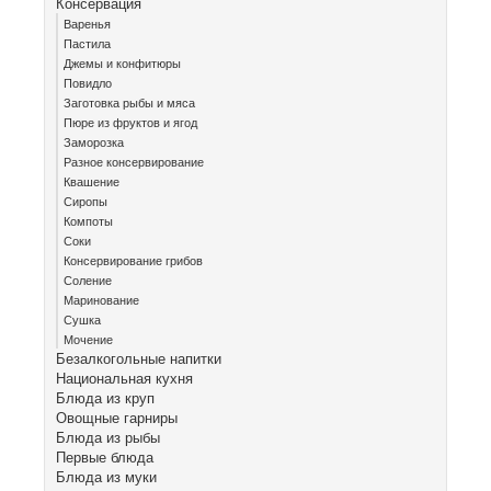
Консервация
Варенья
Пастила
Джемы и конфитюры
Повидло
Заготовка рыбы и мяса
Пюре из фруктов и ягод
Заморозка
Разное консервирование
Квашение
Сиропы
Компоты
Соки
Консервирование грибов
Соление
Маринование
Сушка
Мочение
Безалкогольные напитки
Национальная кухня
Блюда из круп
Овощные гарниры
Блюда из рыбы
Первые блюда
Блюда из муки