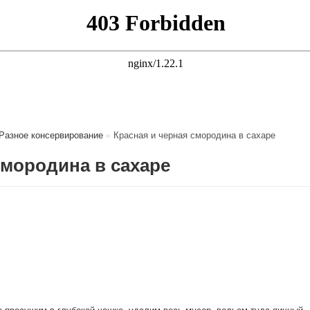
Разное консервирование
»
Красная и черная смородина в сахаре
смородина в сахаре
 просушим в глубокой чашке, удалим весь мусор, вольем туда яичный