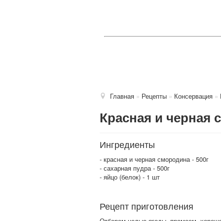
Главная
»
Рецепты
»
Консервация
»
Красная и черная 
Ингредиенты
- красная и черная смородина - 500г
- сахарная пудра - 500г
- яйцо (белок) - 1 шт
Рецепт приготовления
Отберем целые ягоды, промоем, хорошо